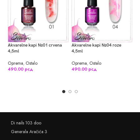
Ak
Akvarelne kapi №01 crvena
Akvarelne kapi №04 roze
4,
4,5ml
4,5ml
O
Oprema
,
Ostalo
Oprema
,
Ostalo
4
490.00
рсд
490.00
рсд
DODAJ U KORPU
DODAJ U KORPU
Di nails 103 doo
Generala Aračića 3