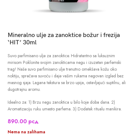
Mineralno ulje za zanoktice božur i frezija
‘HIT’ 30ml
Suvo parfimisano ulje za zanoktice. Hidratantno sa luksuznim
mirisom Poklonite svojim zanokticama negu i izuzetan parfemski
trag! Naše suvo parfimisano ulje trenutno omekšava kožu oko
noktiju, sprečava suvoću i daje vašim rukama negovan izgled bez
masnog sjaja. Lagana tekstura se brzo upija, ostavljajući suptilnu, ali
dugotrajnu aromu.
Idealno za: 1) Brzu negu zanoktica u bilo koje doba dana. 2)
Aromatizaciju ruku umesto parfema. 3) Dodatak ritualu manikira.
890.00
рсд
Nema na zalihama