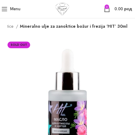
0
Menu
0.00
рсд
anoktice
Mineralno ulje za zanoktice božur i frezija ‘HIT’ 30ml
SOLD OUT