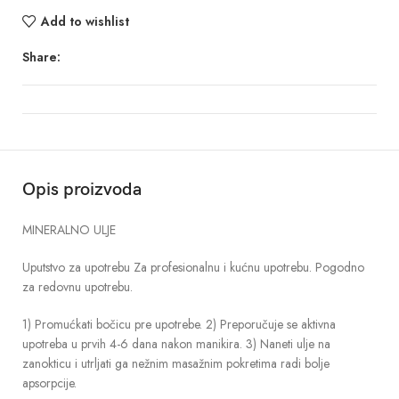
Add to wishlist
Share:
Opis proizvoda
MINERALNO ULJE
Uputstvo za upotrebu Za profesionalnu i kućnu upotrebu. Pogodno
za redovnu upotrebu.
1) Promućkati bočicu pre upotrebe. 2) Preporučuje se aktivna
upotreba u prvih 4-6 dana nakon manikira. 3) Naneti ulje na
zanokticu i utrljati ga nežnim masažnim pokretima radi bolje
apsorpcije.