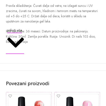
Pravila skladištenja: Čuvati dalje od vatre, ne izlagati suncu i UV
zracima, čuvati na suvom, hladnom i tamnom mestu na temperaturi
od +5 do +25 C. Držati dalje od dece, koristiti u skladu sa
uputstvom za nanošenje gel laka.
prikaži više
Rok upotrebe: 36 meseci. Datum proizvodnje: na pakovanju.
Količina: 30ml Zemlja porekla: Rusija Uvoznik: Di nails 103 doo,
Beograd, Srbija
Povezani proizvodi