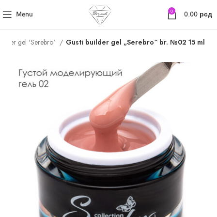
0
Menu
0.00
рсд
uilder gel 'Serebro'
Gusti builder gel „Serebro“ br. №02 15 ml