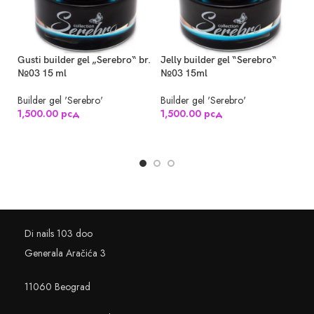
Gusti builder gel „Serebro“ br.
Jelly builder gel “Serebro“
Je
№03 15 ml
№03 15ml
№
Builder gel 'Serebro'
Builder gel 'Serebro'
Bu
1,500.00
рсд
1,500.00
рсд
1
PROČITAJTE JOŠ
DODAJ U KORPU
Di nails 103 doo
Generala Aračića 3
11060 Beograd