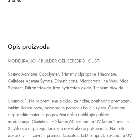
Share:
Opis proizvoda
MODELIRAJUĆI / BUILDER GEL SEREBRO GUSTI
Sastav: Acrylates Copolymer, Trimethylolpropane Triacrylate,
Cellulose Acetate Bytrate, Dimethicone, Microcrystalline Wax, Mica,
Pigment, Diiron trioxide, Iron hydroxide oxide, Titanium dioxide.
Uputstvo: 1. Na pripremljenu pločicu za nokte, prethodno premazanu
tankim slojem baze, rasporedite potrebnu količinu gela. Četkicom
rasporedite materijal po površini nokta i oblikujte prilikom
modeliranja. Osušite u LED lampi 60 sekundi, u UV lampi 2 minuta.
2. Uklonite disperziju, turpijajte nokat ako je potrebno. 3. Nanesite
dekorativni ili završni premaz. Osušite u LED lampi 30 sekundi, u UV