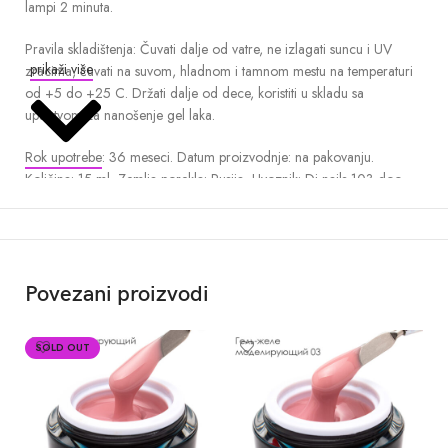
lampi 2 minuta.
Pravila skladištenja: Čuvati dalje od vatre, ne izlagati suncu i UV
prikaži više
zracima, čuvati na suvom, hladnom i tamnom mestu na temperaturi
od +5 do +25 C. Držati dalje od dece, koristiti u skladu sa
uputstvom za nanošenje gel laka.
Rok upotrebe: 36 meseci. Datum proizvodnje: na pakovanju.
Količina: 15 ml Zemlja porekla: Rusija Uvoznik: Di nails 103 doo,
Beograd, Srbija
Povezani proizvodi
SOLD OUT