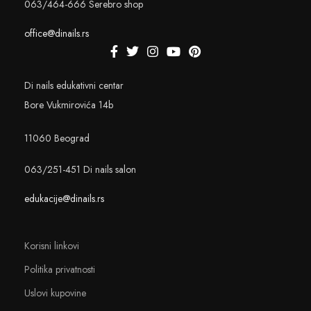
063/464-666 Serebro shop
office@dinails.rs
Di nails edukativni centar
Bore Vukmirovića 14b
11060 Beograd
063/251-451 Di nails salon
edukacije@dinails.rs
Korisni linkovi
Politika privatnosti
Uslovi kupovine