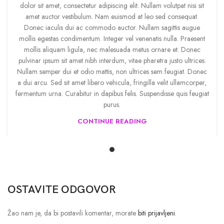
dolor sit amet, consectetur adipiscing elit. Nullam volutpat nisi sit
amet auctor vestibulum. Nam euismod at leo sed consequat.
Donec iaculis dui ac commodo auctor. Nullam sagittis augue
mollis egestas condimentum. Integer vel venenatis nulla. Praesent
mollis aliquam ligula, nec malesuada metus ornare et. Donec
pulvinar ipsum sit amet nibh interdum, vitae pharetra justo ultrices.
Nullam semper dui et odio mattis, non ultrices sem feugiat. Donec
a dui arcu. Sed sit amet libero vehicula, fringilla velit ullamcorper,
fermentum urna. Curabitur in dapibus felis. Suspendisse quis feugiat
purus.
CONTINUE READING
OSTAVITE ODGOVOR
Žao nam je, da bi postavili komentar, morate
biti prijavljeni
.