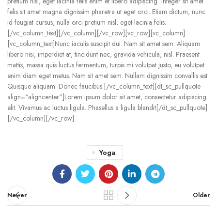
pretium nisl, eget lacinia felis enim et libero adipiscing Integer sit amet
felis sit amet magna dignissim pharetra ut eget orci. Etiam dictum, nunc
id feugiat cursus, nulla orci pretium nisl, eget lacinia felis.
[/vc_column_text][/vc_column][/vc_row][vc_row][vc_column]
[vc_column_text]Nunc iaculis suscipit dui. Nam sit amet sem. Aliquam
libero nisi, imperdiet at, tincidunt nec, gravida vehicula, nisl. Praesent
mattis, massa quis luctus fermentum, turpis mi volutpat justo, eu volutpat
enim diam eget metus. Nam sit amet sem. Nullam dignissim convallis est.
Quisque aliquam. Donec faucibus.[/vc_column_text][dt_sc_pullquote
align=“aligncenter“]Lorem ipsum dolor sit amet, consectetur adipiscing
elit. Vivamus ac luctus ligula. Phasellus a ligula blandit[/dt_sc_pullquote]
[/vc_column][/vc_row]
Yoga
Newer
Older