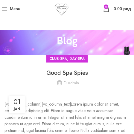
0
Menu
0.00
рсд
Blog
,
CLUB-SPA
DAY-SPA
Good Spa Spies
DiAdmin
01
[vc_row][vc_column][vc_column_text]Lorem ipsum dolor sit amet,
JAN
consectetur adipiscing elit. Etiam id augue vitae odio accumsan
condimentum id in urna. Integer sit amet felis sit amet magna dignissim
pharetra ut eget orci. Etiam dictum, nunc id feugiat cursus, nulla orci
pretium nisl, eget lacinia felis enim et libero. Nulla vestibulum sem a est