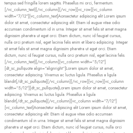
tempus sed fringilla lorem sagittis. Phasellus mi orci, fermentum.
[/vc_column_text][/vc_column][/vc_row][vc_row][vc_column
width=“7/12″][vc_column_text]Aonsectetur adipiscing elit Lorem ipsum
dolor sit amet, consectetur adipiscing elit. Etiam id augue vitae odio
accumsan condimentum id in urna. Integer sit amet felis sit amet magna
dignissim pharetra ut eget orci. Etiam dictum, nunc id feugiat cursus,
nulla orci pretium nisl, eget lacinia felis enim et libero adipiscing Integer
sit amet felis sit amet magna dignissim pharetra ut eget orci. Etiam
dictum, nunc id feugiat cursus, nulla orci pretium nisl, eget lacinia felis.
[/vc_column_text][/vc_column][vc_column width=“5/12″]
[dt_sc_pullquote align=“alignright“]Lorem ipsum dolor sit amet,
consectetur adipiscing. Vivamus ac luctus ligula. Phasellus a ligula
blandit[/dt_sc_pullquote][/vc_column][/vc_row][vc_row][vc_column
width=“5/12″][dt_sc_pullquote]Lorem ipsum dolor sit amet, consectetur
adipiscing. Vivamus ac luctus ligula. Phasellus a ligula
blandit[/dt_sc_pullquote][/vc_column][vc_column width=“7/12″]
[vc_column_text]Aonsectetur adipiscing elit Lorem ipsum dolor sit amet,
consectetur adipiscing elit. Etiam id augue vitae odio accumsan
condimentum id in urna. Integer sit amet felis sit amet magna dignissim
pharetra ut eget orci. Etiam dictum, nunc id feugiat cursus, nulla orci